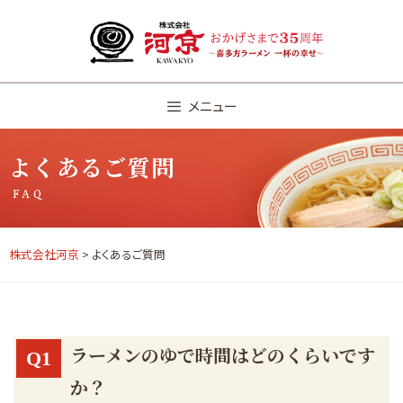
Skip
to
content
メニュー
よくあるご質問
FAQ
株式会社河京
> よくあるご質問
ラーメンのゆで時間はどのくらいです
Q1
か？