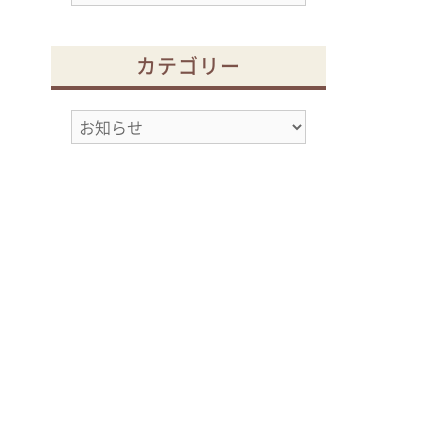
ー
カ
カテゴリー
イ
ブ
カ
テ
ゴ
リ
ー